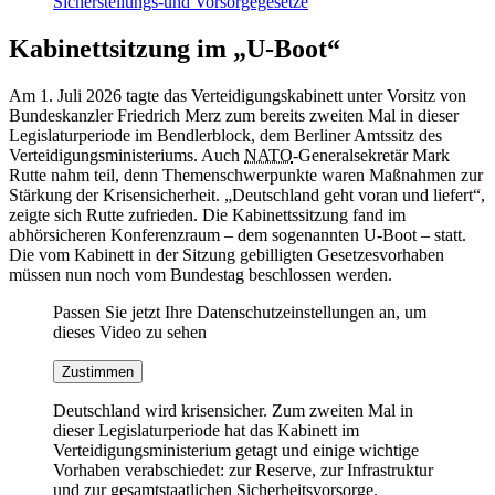
Sicherstellungs-und Vorsorgegesetze
Kabinettsitzung im „U-Boot“
Am 1. Juli 2026 tagte das Verteidigungskabinett unter Vorsitz von
Bundeskanzler Friedrich Merz zum bereits zweiten Mal in dieser
Legislaturperiode im Bendlerblock, dem Berliner Amtssitz des
Verteidigungsministeriums. Auch
NATO
-Generalsekretär Mark
Rutte nahm teil, denn Themenschwerpunkte waren Maßnahmen zur
Stärkung der Krisensicherheit. „Deutschland geht voran und liefert
“
,
zeigte sich Rutte zufrieden. Die Kabinettssitzung fand im
abhörsicheren Konferenzraum – dem sogenannten U-Boot – statt.
Die vom Kabinett in der Sitzung gebilligten Gesetzesvorhaben
müssen nun noch vom Bundestag beschlossen werden.
Passen Sie jetzt Ihre Datenschutzeinstellungen an, um
dieses Video zu sehen
Zustimmen
Deutschland wird krisensicher. Zum zweiten Mal in
dieser Legislaturperiode hat das Kabinett im
Verteidigungsministerium getagt und einige wichtige
Vorhaben verabschiedet: zur Reserve, zur Infrastruktur
und zur gesamtstaatlichen Sicherheitsvorsorge.