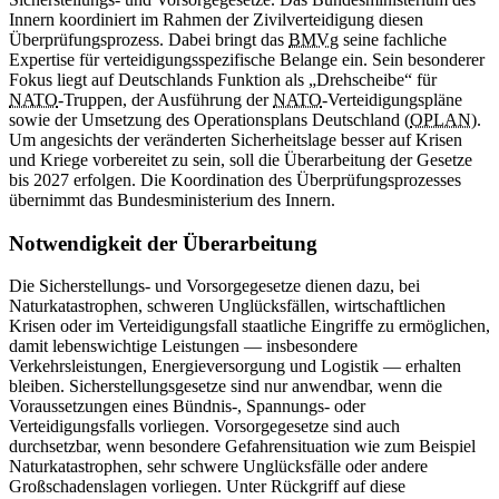
Innern koordiniert im Rahmen der Zivilverteidigung diesen
Überprüfungsprozess. Dabei bringt das
BMVg
seine fachliche
Expertise für verteidigungsspezifische Belange ein. Sein besonderer
Fokus liegt auf Deutschlands Funktion als „Drehscheibe“ für
NATO
-Truppen, der Ausführung der
NATO
-Verteidigungspläne
sowie der Umsetzung des Operationsplans Deutschland (
OPLAN
).
Um angesichts der veränderten Sicherheitslage besser auf Krisen
und Kriege vorbereitet zu sein, soll die Überarbeitung der Gesetze
bis 2027 erfolgen. Die Koordination des Überprüfungsprozesses
übernimmt das Bundesministerium des Innern.
Notwendigkeit der Überarbeitung
Die Sicherstellungs- und Vorsorgegesetze dienen dazu, bei
Naturkatastrophen, schweren Unglücksfällen, wirtschaftlichen
Krisen oder im Verteidigungsfall staatliche Eingriffe zu ermöglichen,
damit lebenswichtige Leistungen — insbesondere
Verkehrsleistungen, Energieversorgung und Logistik — erhalten
bleiben. Sicherstellungsgesetze sind nur anwendbar, wenn die
Voraussetzungen eines Bündnis-, Spannungs- oder
Verteidigungsfalls vorliegen. Vorsorgegesetze sind auch
durchsetzbar, wenn besondere Gefahrensituation wie zum Beispiel
Naturkatastrophen, sehr schwere Unglücksfälle oder andere
Großschadenslagen vorliegen. Unter Rückgriff auf diese