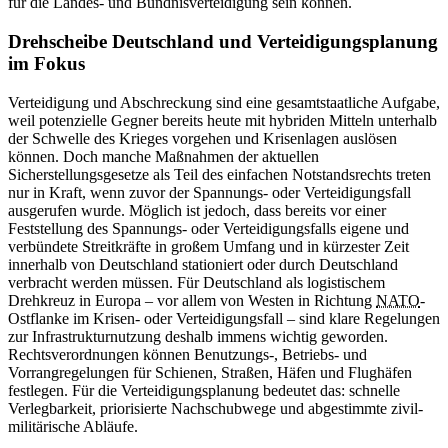
für die Landes- und Bündnisverteidigung sein können.
Drehscheibe Deutschland und Verteidigungsplanung
im Fokus
Verteidigung und Abschreckung sind eine gesamtstaatliche Aufgabe,
weil potenzielle Gegner bereits heute mit hybriden Mitteln unterhalb
der Schwelle des Krieges vorgehen und Krisenlagen auslösen
können. Doch manche Maßnahmen der aktuellen
Sicherstellungsgesetze als Teil des einfachen Notstandsrechts treten
nur in Kraft, wenn zuvor der Spannungs- oder Verteidigungsfall
ausgerufen wurde. Möglich ist jedoch, dass bereits vor einer
Feststellung des Spannungs- oder Verteidigungsfalls eigene und
verbündete Streitkräfte in großem Umfang und in kürzester Zeit
innerhalb von Deutschland stationiert oder durch Deutschland
verbracht werden müssen. Für Deutschland als logistischem
Drehkreuz in Europa – vor allem von Westen in Richtung
NATO
-
Ostflanke im Krisen- oder Verteidigungsfall – sind klare Regelungen
zur Infrastrukturnutzung deshalb immens wichtig geworden.
Rechtsverordnungen können Benutzungs-, Betriebs- und
Vorrangregelungen für Schienen, Straßen, Häfen und Flughäfen
festlegen. Für die Verteidigungsplanung bedeutet das: schnelle
Verlegbarkeit, priorisierte Nachschubwege und abgestimmte zivil-
militärische Abläufe.