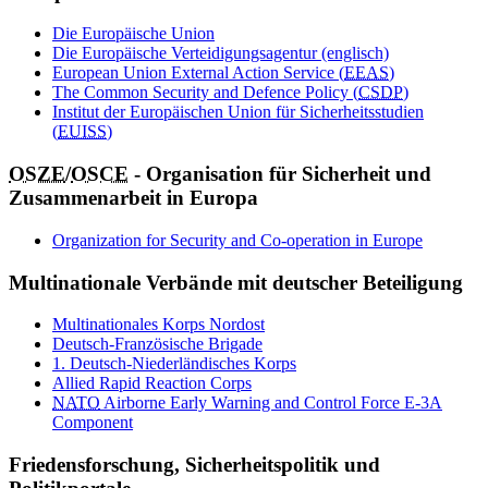
Die Europäische Union
Die Europäische Verteidigungsagentur (englisch)
European Union External Action Service (
EEAS
)
The Common Security
and
Defence Policy (
CSDP
)
Institut der Europäischen Union für Sicherheitsstudien
(
EUISS
)
OSZE
/
OSCE
- Organisation für Sicherheit und
Zusammenarbeit in Europa
Organization
for
Security
and
Co-operation in Europe
Multinationale Verbände mit deutscher Beteiligung
Multinationales Korps Nordost
Deutsch-Französische Brigade
1. Deutsch-Niederländisches Korps
Allied Rapid Reaction
Corps
NATO
Airborne Early Warning
and
Control
Force
E-3A
Component
Friedensforschung, Sicherheitspolitik und