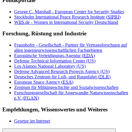
Politikportale
George C. Marshall - European Center
for
Security Studies
Stockholm International Peace Research Institute (
SIPRI
)
WIIS
.de - Women in International Security Deutschland
Forschung, Rüstung und Industrie
Fraunhofer - Gesellschaft - Partner für Vertragsforschung auf
allen ingenieurwissenschaftlichen Fachgebieten
Europäische Verteidigungs-Agentur (
EDA
)
Defense Technical Information Center (US)
Los Alamos National Laboratory (US)
Defense Advanced Research Projects Agency (US)
Deutsches Zentrum für Luft- und Raumfahrt (
DLR
)
European Space Agency (
ESA
)
Zentrum für Militärgeschichte und Sozialwissenschaften
Forschungsgesellschaft für Angewandte Naturwissenschaften
e.V.
(
FGAN
)
Empfehlungen, Wissenswertes und Weiteres
Gesetze im Internet