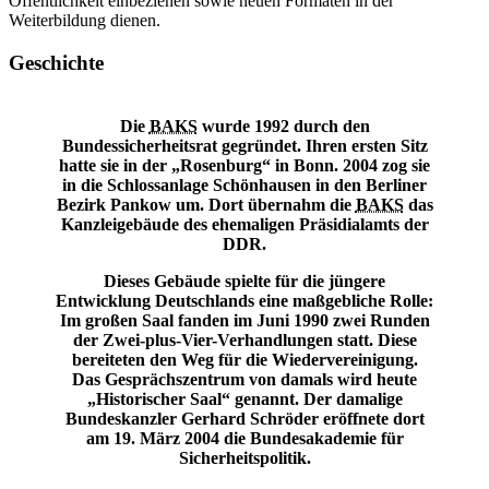
Öffentlichkeit einbeziehen sowie neuen Formaten in der
Weiterbildung dienen.
Geschichte
Die
BAKS
wurde 1992 durch den
Bundessicherheitsrat gegründet. Ihren ersten Sitz
hatte sie in der „Rosenburg“ in Bonn. 2004 zog sie
in die Schlossanlage Schönhausen in den Berliner
Bezirk Pankow um. Dort übernahm die
BAKS
das
Kanzleigebäude des ehemaligen Präsidialamts der
DDR.
Dieses Gebäude spielte für die jüngere
Entwicklung Deutschlands eine maßgebliche Rolle:
Im großen Saal fanden im Juni 1990 zwei Runden
der Zwei-plus-Vier-Verhandlungen statt. Diese
bereiteten den Weg für die Wiedervereinigung.
Das Gesprächszentrum von damals wird heute
„Historischer Saal“ genannt. Der damalige
Bundeskanzler Gerhard Schröder eröffnete dort
am 19. März 2004 die Bundesakademie für
Sicherheitspolitik.