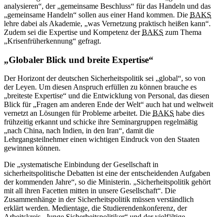
analysieren“, der „gemeinsame Beschluss“ für das Handeln und das
„gemeinsame Handeln“ sollen aus einer Hand kommen. Die
BAKS
lehre dabei als Akademie, „was Vernetzung praktisch heißen kann“.
Zudem sei die Expertise und Kompetenz der
BAKS
zum Thema
„Krisenfrüherkennung“ gefragt.
„Globaler Blick und breite Expertise“
Der Horizont der deutschen Sicherheitspolitik sei „global“, so von
der Leyen. Um diesen Anspruch erfüllen zu können brauche es
„breiteste Expertise“ und die Entwicklung von Personal, das diesen
Blick für „Fragen am anderen Ende der Welt“ auch hat und weltweit
vernetzt an Lösungen für Probleme arbeitet. Die
BAKS
habe dies
frühzeitig erkannt und schicke ihre Seminargruppen regelmäßig
„nach China, nach Indien, in den Iran“, damit die
Lehrgangsteilnehmer einen wichtigen Eindruck von den Staaten
gewinnen können.
Die „systematische Einbindung der Gesellschaft in
sicherheitspolitische Debatten ist eine der entscheidenden Aufgaben
der kommenden Jahre“, so die Ministerin. „Sicherheitspolitik gehört
mit all ihren Facetten mitten in unsere Gesellschaft“. Die
Zusammenhänge in der Sicherheitspolitik müssen verständlich
erklärt werden. Medientage, die Studierendenkonferenz, der
Arbeitskreis „Junge Sicherheitspolitiker“ und der vielfältige