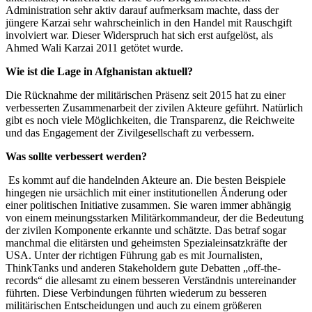
Administration sehr aktiv darauf aufmerksam machte, dass der
jüngere Karzai sehr wahrscheinlich in den Handel mit Rauschgift
involviert war. Dieser Widerspruch hat sich erst aufgelöst, als
Ahmed Wali Karzai 2011 getötet wurde.
Wie ist die Lage in Afghanistan aktuell?
Die Rücknahme der militärischen Präsenz seit 2015 hat zu einer
verbesserten Zusammenarbeit der zivilen Akteure geführt. Natürlich
gibt es noch viele Möglichkeiten, die Transparenz, die Reichweite
und das Engagement der Zivilgesellschaft zu verbessern.
Was sollte verbessert werden?
Es kommt auf die handelnden Akteure an. Die besten Beispiele
hingegen nie ursächlich mit einer institutionellen Änderung oder
einer politischen Initiative zusammen. Sie waren immer abhängig
von einem meinungsstarken Militärkommandeur, der die Bedeutung
der zivilen Komponente erkannte und schätzte. Das betraf sogar
manchmal die elitärsten und geheimsten Spezialeinsatzkräfte der
USA. Unter der richtigen Führung gab es mit Journalisten,
ThinkTanks und anderen Stakeholdern gute Debatten „off-the-
records“
die allesamt zu einem besseren Verständnis untereinander
führten. Diese Verbindungen führten wiederum zu besseren
militärischen Entscheidungen und auch zu einem größeren