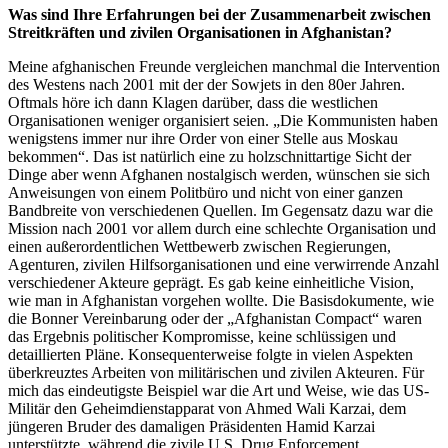
Was sind Ihre Erfahrungen bei der Zusammenarbeit zwischen
Streitkräften und zivilen Organisationen in Afghanistan?
Meine afghanischen Freunde vergleichen manchmal die Intervention
des Westens nach 2001 mit der der Sowjets in den 80er Jahren.
Oftmals höre ich dann Klagen darüber, dass die westlichen
Organisationen weniger organisiert seien. „Die Kommunisten haben
wenigstens immer nur ihre Order von einer Stelle aus Moskau
bekommen“. Das ist natürlich eine zu holzschnittartige Sicht der
Dinge aber wenn Afghanen nostalgisch werden, wünschen sie sich
Anweisungen von einem Politbüro und nicht von einer ganzen
Bandbreite von verschiedenen Quellen. Im Gegensatz dazu war die
Mission nach 2001 vor allem durch eine schlechte Organisation und
einen außerordentlichen Wettbewerb zwischen Regierungen,
Agenturen, zivilen Hilfsorganisationen und eine verwirrende Anzahl
verschiedener Akteure geprägt. Es gab keine einheitliche Vision,
wie man in Afghanistan vorgehen wollte. Die Basisdokumente, wie
die Bonner Vereinbarung oder der „Afghanistan
Compact“
waren
das Ergebnis politischer Kompromisse, keine schlüssigen und
detaillierten Pläne. Konsequenterweise folgte in vielen Aspekten
überkreuztes Arbeiten von militärischen und zivilen Akteuren. Für
mich das eindeutigste Beispiel war die Art und Weise, wie das US-
Militär den Geheimdienstapparat von Ahmed Wali Karzai, dem
jüngeren Bruder des damaligen Präsidenten Hamid Karzai
unterstützte, während die zivile U.S. Drug Enforcement