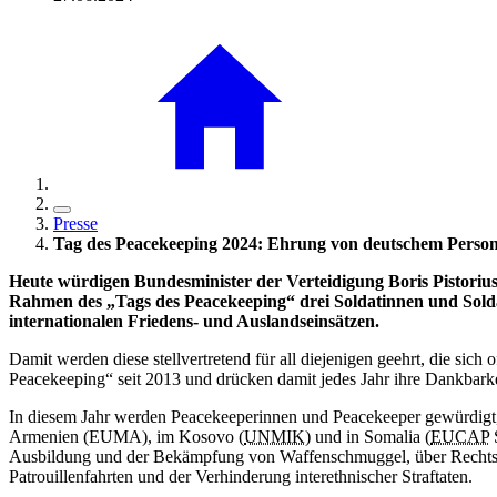
Presse
Tag des Peacekeeping 2024: Ehrung von deutschem Persona
Heute würdigen Bundesminister der Verteidigung Boris Pistori
Rahmen des „Tags des
Peacekeeping“
drei Soldatinnen und Sold
internationalen Friedens- und Auslandseinsätzen.
Damit werden diese stellvertretend für all diejenigen geehrt, die si
Peacekeeping“
seit 2013 und drücken damit jedes Jahr ihre Dankbark
In diesem Jahr werden
Peacekeeperinnen
und
Peacekeeper
gewürdigt,
Armenien (EUMA), im Kosovo (
UNMIK
) und in Somalia (
EUCAP
S
Ausbildung und der Bekämpfung von Waffenschmuggel, über Rechtspre
Patrouillenfahrten und der Verhinderung interethnischer Straftaten.