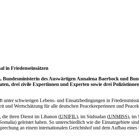
l in Friedenseinsätzen
us, Bundesministerin des Auswärtigen Annalena Baerbock und Bun
aten, drei zivile Expertinnen und Experten sowie drei Polizistinn
ch oft unter schwierigen Lebens- und Einsatzbedingungen in Friedensmis
eit und Wertschätzung für alle deutschen
Peacekeeperinnen
und
Peace
 die ihren Dienst im Libanon (
UNIFIL
), im Südsudan (
UNMISS
), im
omalia) geleistet haben. So unterschiedlich wie die Einsatzgebiete sin
chung an einem internationalen Gerichtshof und dem Aufbau eines in