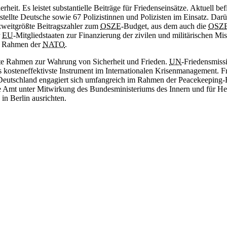
it. Es leistet substantielle Beiträge für Friedenseinsätze. Aktuell be
tellte Deutsche sowie 67 Polizistinnen und Polizisten im Einsatz. Darü
weitgrößte Beitragszahler zum
OSZE
-Budget, aus dem auch die
OSZ
r
EU
-Mitgliedstaaten zur Finanzierung der zivilen und militärischen 
im Rahmen der
NATO
.
ste Rahmen zur Wahrung von Sicherheit und Frieden.
UN
-Friedensmissi
as kosteneffektivste Instrument im Internationalen Krisenmanagement.
k. Deutschland engagiert sich umfangreich im Rahmen der
Peacekeeping-
 Amt unter Mitwirkung des Bundesministeriums des Innern und für Heim
, in Berlin ausrichten.