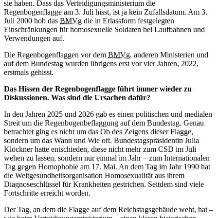
sie haben. Dass das Verteidigungsministerium die
Regenbogenflagge am 3. Juli hisst, ist ja kein Zufallsdatum. Am 3.
Juli 2000 hob das
BMVg
die in Erlassform festgelegten
Einschränkungen für homosexuelle Soldaten bei Laufbahnen und
Verwendungen auf.
Die Regenbogenflaggen vor dem
BMVg
, anderen Ministerien und
auf dem Bundestag wurden übrigens erst vor vier Jahren, 2022,
erstmals gehisst.
Das Hissen der Regenbogenflagge führt immer wieder zu
Diskussionen. Was sind die Ursachen dafür?
In den Jahren 2025 und 2026 gab es einen politischen und medialen
Streit um die Regenbogenbeflaggung auf dem Bundestag. Genau
betrachtet ging es nicht um das Ob des Zeigens dieser Flagge,
sondern um das Wann und Wie oft. Bundestagspräsidentin Julia
Klöckner hatte entschieden, diese nicht mehr zum CSD im Juli
wehen zu lassen, sondern nur einmal im Jahr – zum Internationalen
Tag gegen Homophobie am 17. Mai. An dem Tag im Jahr 1990 hat
die Weltgesundheitsorganisation Homosexualität aus ihrem
Diagnoseschlüssel für Krankheiten gestrichen. Seitdem sind viele
Fortschritte erreicht worden.
Der Tag, an dem die Flagge auf dem Reichstagsgebäude weht, hat –