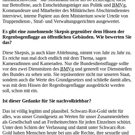
nur Betroffene, auch Entscheidungsträger aus Politik und
BMVg
,
Kommandeure und Mitarbeiter des Militärischen Abschirmdienstes
interviewt, interne Papiere aus dem Ministerium sowie Urteile von
Truppendienst-, Straf- und Verwaltungsgerichten ausgewertet.
Es gibt eine zunehmende Skepsis gegenüber dem Hissen der
Regenbogenflagge an öffentlichen Gebäuden. Wie bewerten Sie
das?
Diese Skepsis, ja auch klare Ablehnung, nimmt von Jahr zu Jahr zu.
Es reiche nun mal doch endlich mit dem Thema, sagen
Kameradinnen und Kameraden. Nur die Bundesdienstflagge sollte
vor den zwei Dienstsitzen des
BMVg
und generell vor Dienststellen
des Bundes zu sehen sein. Sie repräsentiere nicht nur unseren Staat,
sondern auch die Werte des Grundgesetzes und schließe damit alles,
was mit dem Hissen der Regenbogenflagge ausgedrückt werden
soll, schon mit ein.
Ist dieser Gedanke für Sie nachvollziehbar?
Das ist völlig legitim und plausibel. Schwarz-Rot-Gold steht für
alles, was unser Grundgesetz an Werten für unser Zusammenleben
als Gesellschaft und an Freiheitsrechten für jeden Einzelnen schützt.
Unter dem Schirm der Verfassung und damit unter Schwarz-Rot-
Gold haben Menschen heute bei uns alle Rechte, ihre sexuelle und