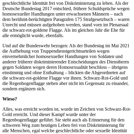
geschlechtliche Identität frei von Diskriminierung zu leben. Als der
Deutsche Bundestag 2017 entschied, frühere Schuldsprüche wegen
homosexueller Handlungen unter erwachsenen Männern – nach
dem berühmt-berüchtigten Paragrafen 175 Strafgesetzbuch – waren
Unrecht und müssen aufgehoben werden, stand vorn im Plenarsaal
die schwarz-rot-goldene Flagge. Als im gleichen Jahr die Ehe für
alle ermöglicht wurde, ebenfalls.
Und auf die Bundeswehr bezogen: Als der Bundestag im Mai 2021
die Aufhebung von Truppendienstgerichtsurteilen wegen
einvernehmlicher homosexueller Handlungen von Soldaten und
anderer früherer diskriminierender Entscheidungen des Dienstherrn
gegen Soldaten wegen deren Homosexualität beschloss – übrigens
einstimmig und ohne Enthaltung – blickten die Abgeordneten auf
die schwarz-rot-goldene Flagge vor ihnen. Schwarz-Rot-Gold und
die Regenbogenflagge stehen aber nicht im Gegensatz zu einander,
sondern ergänzen sich.
Wieso?
Alles, was erreicht worden ist, wurde im Zeichen von Schwarz-Rot-
Gold erreicht. Und dieser Kampf wurde unter der
Regenbogenflagge geführt. Sie steht auch als Erinnerung für den
schweren Weg zum heutigen Leben frei von Diskriminierung für
alle Menschen, egal welche geschlechtliche oder sexuelle Identität