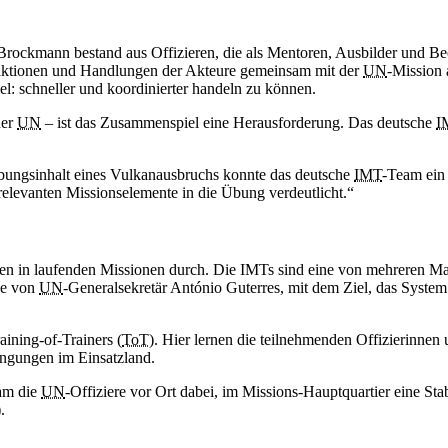
rockmann bestand aus Offizieren, die als Mentoren, Ausbilder und Beo
aktionen und Handlungen der Akteure gemeinsam mit der
UN
-Mission 
: schneller und koordinierter handeln zu können.
der
UN
– ist das Zusammenspiel eine Herausforderung. Das deutsche
I
ungsinhalt eines Vulkanausbruchs konnte das deutsche
IMT
-Team ein 
 relevanten Missionselemente in die Übung verdeutlicht.“
ngen in laufenden Missionen durch. Die IMTs sind eine von mehreren 
ive von
UN
-Generalsekretär António Guterres, mit dem Ziel, das Syste
aining-of-Trainers (
ToT
). Hier lernen die teilnehmenden Offizierinnen
ingungen im Einsatzland.
eam die
UN
-Offiziere vor Ort dabei, im
Missions-
Hauptquartier eine St
).