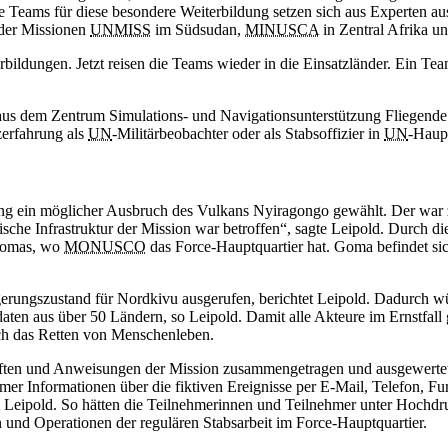
ie Teams für diese besondere Weiterbildung setzen sich aus Experte
l der Missionen
UNMISS
im Südsudan,
MINUSCA
in Zentral Afrika u
rbildungen. Jetzt reisen die Teams wieder in die Einsatzländer. Ein 
.
d aus dem Zentrum
Simulations-
und Navigationsunterstützung Fliegend
zerfahrung als
UN
-Militärbeobachter oder als Stabsoffizier in
UN
-Haupt
g ein möglicher Ausbruch des Vulkans Nyiragongo gewählt. Der war 
sche Infrastruktur der Mission war betroffen“, sagte Leipold. Durch di
 Gomas, wo
MONUSCO
das
Force-
Hauptquartier hat. Goma befindet si
lagerungszustand für Nordkivu ausgerufen, berichtet Leipold. Dadurch 
daten aus über 50 Ländern, so Leipold. Damit alle Akteure im Ernstfal
ch das Retten von Menschenleben.
ten und Anweisungen der Mission zusammengetragen und ausgewertet. D
mer Informationen über die fiktiven Ereignisse per E-Mail, Telefon, 
htet Leipold. So hätten die Teilnehmerinnen und Teilnehmer unter Hochd
n und Operationen der regulären Stabsarbeit im
Force-
Hauptquartier.