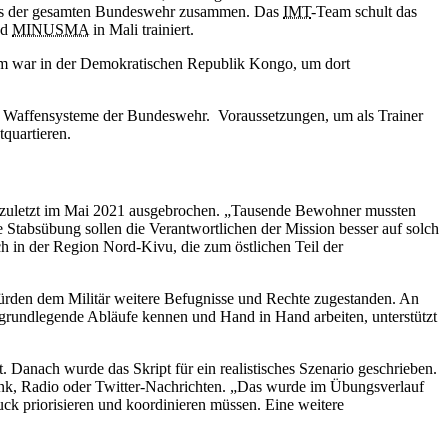
n aus der gesamten Bundeswehr zusammen. Das
IMT
-Team schult das
nd
MINUSMA
in Mali trainiert.
Team war in der Demokratischen Republik Kongo, um dort
e Waffensysteme der Bundeswehr. Voraussetzungen, um als Trainer
quartieren.
zuletzt im Mai 2021 ausgebrochen. „Tausende Bewohner mussten
e Stabsübung sollen die Verantwortlichen der Mission besser auf solch
ch in der Region Nord-Kivu, die zum östlichen Teil der
würden dem Militär weitere Befugnisse und Rechte zugestanden. An
l grundlegende Abläufe kennen und Hand in Hand arbeiten, unterstützt
anach wurde das Skript für ein realistisches Szenario geschrieben.
Funk, Radio oder Twitter-Nachrichten. „Das wurde im Übungsverlauf
ruck priorisieren und koordinieren müssen. Eine weitere