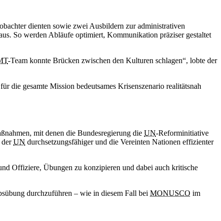
bachter dienten sowie zwei Ausbildern zur administrativen
aus. So werden Abläufe optimiert, Kommunikation präziser gestaltet
MT
-Team konnte Brücken zwischen den Kulturen schlagen“, lobte der
für die gesamte Mission bedeutsames Krisenszenario realitätsnah
Maßnahmen, mit denen die Bundesregierung die
UN
-Reforminitiative
m der
UN
durchsetzungsfähiger und die Vereinten Nationen effizienter
 und Offiziere, Übungen zu konzipieren und dabei auch kritische
absübung durchzuführen – wie in diesem Fall bei
MONUSCO
im