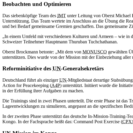
Beobachten und Optimieren
Das siebenköpfige Team des
IMT
unter Leitung von Oberst Michael B
Unterstützung. Das Team wertete im Anschluss an die Übung die Re
und bei Bedarf gemeinsame Gremien geschaffen. Das gemeinsame Ziel
„In einem Umfeld mit verschiedenen Kulturen und Armeen – wie in 
Schweizer Teilnehmer Hauptmann Thuruban Tuchchathanan.
Oberst Brockmann betonte: „Mit dem von
MONUSCO
gewählten Üb
unterstützen. Dies wurde von der Mission mit der Einbeziehung aller
Reforminitiative des
UN
-Generalsekretärs
Deutschland führt als einziger
UN
-Mitgliedstaat derartige Stabsübu
Action
for
Peacekeeping (
A4P
) unterstützt. Initiiert wurde die Initiat
in der Erfüllung ihrer Aufgaben zu machen.
Die Trainings sind in zwei Phasen unterteilt. Die erste Phase ist das Tr
Lageentwicklungen zu simulieren, angepasst an die spezifischen Bed
In der zweiten Phase unterstützt das deutsche In-Mission-Training-T
Kongo. In der Fachsprache heißt das: Command Post Exercise (
CPX