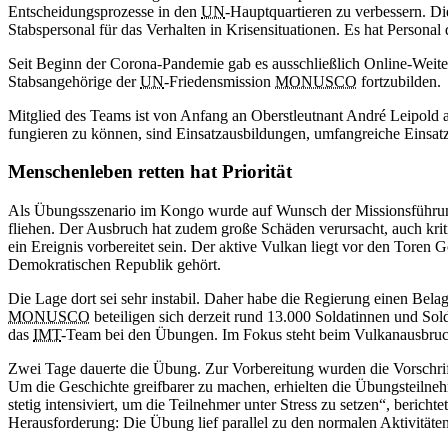
Entscheidungsprozesse in den
UN
-Hauptquartieren zu verbessern. D
Stabspersonal für das Verhalten in Krisensituationen. Es hat Persona
Seit Beginn der Corona-Pandemie gab es ausschließlich Online-Weite
Stabsangehörige der
UN
-Friedensmission
MONUSCO
fortzubilden
Mitglied des Teams ist von Anfang an Oberstleutnant André Leipol
fungieren zu können, sind Einsatzausbildungen, umfangreiche Einsat
Menschenleben retten hat Priorität
Als Übungsszenario im Kongo wurde auf Wunsch der Missionsführun
fliehen. Der Ausbruch hat zudem große Schäden verursacht, auch kriti
ein Ereignis vorbereitet sein. Der aktive Vulkan liegt vor den Toren
Demokratischen Republik gehört.
Die Lage dort sei sehr instabil. Daher habe die Regierung einen Be
MONUSCO
beteiligen sich derzeit rund 13.000 Soldatinnen und Sol
das
IMT
-Team bei den Übungen. Im Fokus steht beim Vulkanausbru
Zwei Tage dauerte die Übung. Zur Vorbereitung wurden die Vorschrif
Um die Geschichte greifbarer zu machen, erhielten die Übungsteilneh
stetig intensiviert, um die Teilnehmer unter Stress zu setzen“, beric
Herausforderung: Die Übung lief parallel zu den normalen Aktivitäte