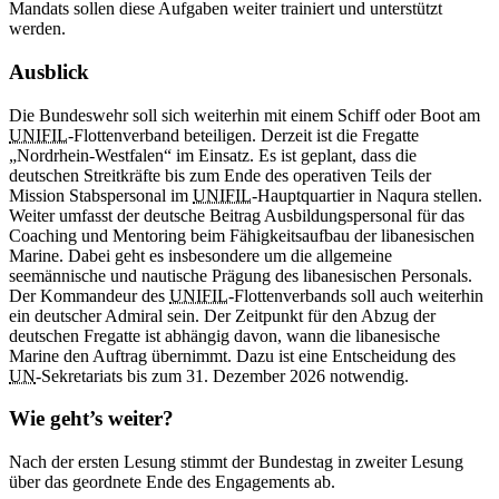
Mandats sollen diese Aufgaben weiter trainiert und unterstützt
werden.
Ausblick
Die Bundeswehr soll sich weiterhin mit einem Schiff oder Boot am
UNIFIL
-Flottenverband beteiligen. Derzeit ist die Fregatte
„Nordrhein-Westfalen“ im Einsatz. Es ist geplant, dass die
deutschen Streitkräfte bis zum Ende des operativen Teils der
Mission Stabspersonal im
UNIFIL
-Hauptquartier in Naqura stellen.
Weiter umfasst der deutsche Beitrag Ausbildungspersonal für das
Coaching und Mentoring beim Fähigkeitsaufbau der libanesischen
Marine. Dabei geht es insbesondere um die allgemeine
seemännische und nautische Prägung des libanesischen Personals.
Der Kommandeur des
UNIFIL
-Flottenverbands soll auch weiterhin
ein deutscher Admiral sein. Der Zeitpunkt für den Abzug der
deutschen Fregatte ist abhängig davon, wann die libanesische
Marine den Auftrag übernimmt. Dazu ist eine Entscheidung des
UN
-Sekretariats bis zum 31. Dezember 2026 notwendig.
Wie geht’s weiter?
Nach der ersten Lesung stimmt der Bundestag in zweiter Lesung
über das geordnete Ende des Engagements ab.