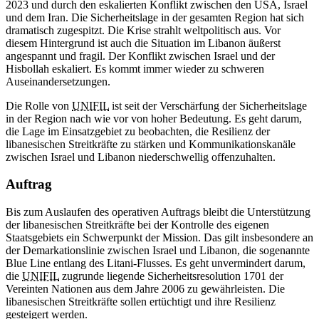
2023 und durch den eskalierten Konflikt zwischen den USA, Israel
und dem Iran. Die Sicherheitslage in der gesamten Region hat sich
dramatisch zugespitzt. Die Krise strahlt weltpolitisch aus. Vor
diesem Hintergrund ist auch die Situation im Libanon äußerst
angespannt und fragil. Der Konflikt zwischen Israel und der
Hisbollah eskaliert. Es kommt immer wieder zu schweren
Auseinandersetzungen.
Die Rolle von
UNIFIL
ist seit der Verschärfung der Sicherheitslage
in der Region nach wie vor von hoher Bedeutung. Es geht darum,
die Lage im Einsatzgebiet zu beobachten, die Resilienz der
libanesischen Streitkräfte zu stärken und Kommunikationskanäle
zwischen Israel und Libanon niederschwellig offenzuhalten.
Auftrag
Bis zum Auslaufen des operativen Auftrags bleibt die Unterstützung
der libanesischen Streitkräfte bei der Kontrolle des eigenen
Staatsgebiets ein Schwerpunkt der Mission. Das gilt insbesondere an
der Demarkationslinie zwischen Israel und Libanon, die sogenannte
Blue Line entlang des Litani-Flusses. Es geht unvermindert darum,
die
UNIFIL
zugrunde liegende Sicherheitsresolution 1701 der
Vereinten Nationen aus dem Jahre 2006 zu gewährleisten. Die
libanesischen Streitkräfte sollen ertüchtigt und ihre Resilienz
gesteigert werden.