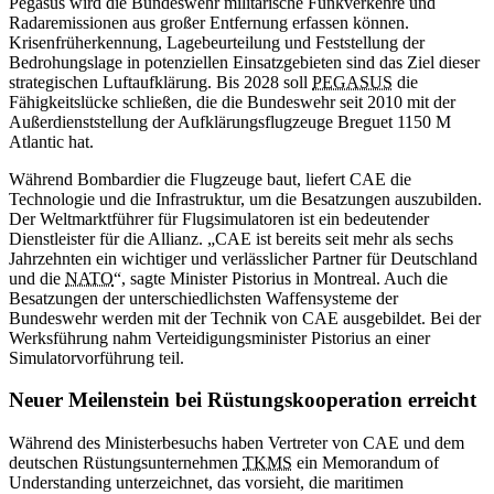
Pegasus wird die Bundeswehr militärische Funkverkehre und
Radaremissionen aus großer Entfernung erfassen können.
Krisenfrüherkennung, Lagebeurteilung und Feststellung der
Bedrohungslage in potenziellen Einsatzgebieten sind das Ziel dieser
strategischen Luftaufklärung. Bis 2028 soll
PEGASUS
die
Fähigkeitslücke schließen, die die Bundeswehr seit 2010 mit der
Außerdienststellung der Aufklärungsflugzeuge Breguet 1150 M
Atlantic hat.
Während Bombardier die Flugzeuge baut, liefert CAE die
Technologie und die Infrastruktur, um die Besatzungen auszubilden.
Der Weltmarktführer für Flugsimulatoren ist ein bedeutender
Dienstleister für die Allianz. „CAE ist bereits seit mehr als sechs
Jahrzehnten ein wichtiger und verlässlicher Partner für Deutschland
und die
NATO
“, sagte Minister Pistorius in Montreal. Auch die
Besatzungen der unterschiedlichsten Waffensysteme der
Bundeswehr werden mit der Technik von CAE ausgebildet. Bei der
Werksführung nahm Verteidigungsminister Pistorius an einer
Simulatorvorführung teil.
Neuer Meilenstein bei Rüstungskooperation erreicht
Während des Ministerbesuchs haben Vertreter von CAE und dem
deutschen Rüstungsunternehmen
TKMS
ein Memorandum of
Understanding unterzeichnet, das vorsieht, die maritimen