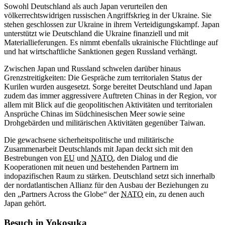
Sowohl Deutschland als auch Japan verurteilen den
völkerrechtswidrigen russischen Angriffskrieg in der Ukraine. Sie
stehen geschlossen zur Ukraine in ihrem Verteidigungskampf. Japan
unterstützt wie Deutschland die Ukraine finanziell und mit
Materiallieferungen. Es nimmt ebenfalls ukrainische Flüchtlinge auf
und hat wirtschaftliche Sanktionen gegen Russland verhängt.
Zwischen Japan und Russland schwelen darüber hinaus
Grenzstreitigkeiten: Die Gespräche zum territorialen Status der
Kurilen wurden ausgesetzt. Sorge bereitet Deutschland und Japan
zudem das immer aggressivere Auftreten Chinas in der Region, vor
allem mit Blick auf die geopolitischen Aktivitäten und territorialen
Ansprüche Chinas im Südchinesischen Meer sowie seine
Drohgebärden und militärischen Aktivitäten gegenüber Taiwan.
Die gewachsene sicherheitspolitische und militärische
Zusammenarbeit Deutschlands mit Japan deckt sich mit den
Bestrebungen von
EU
und
NATO
, den Dialog und die
Kooperationen mit neuen und bestehenden Partnern im
indopazifischen Raum zu stärken. Deutschland setzt sich innerhalb
der nordatlantischen Allianz für den Ausbau der Beziehungen zu
den „Partners Across the
Globe“
der
NATO
ein, zu denen auch
Japan gehört.
Besuch in Yokosuka