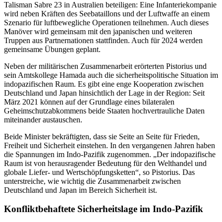
Talisman
Sabre 23
in Australien beteiligen: Eine Infanteriekompanie
wird neben Kräften des Seebataillons und der Luftwaffe an einem
Szenario für luftbewegliche Operationen teilnehmen. Auch dieses
Manöver wird gemeinsam mit den japanischen und weiteren
Truppen aus Partnernationen stattfinden. Auch für 2024 werden
gemeinsame Übungen geplant.
Neben der militärischen Zusammenarbeit erörterten Pistorius und
sein Amtskollege Hamada auch die sicherheitspolitische Situation im
indopazifischen Raum. Es gibt eine enge Kooperation zwischen
Deutschland und Japan hinsichtlich der Lage in der Region: Seit
März 2021 können auf der Grundlage eines bilateralen
Geheimschutzabkommens beide Staaten hochvertrauliche Daten
miteinander austauschen.
Beide Minister bekräftigten, dass sie Seite an Seite für Frieden,
Freiheit und Sicherheit einstehen. In den vergangenen Jahren haben
die Spannungen im Indo-Pazifik zugenommen. „Der indopazifische
Raum ist von herausragender Bedeutung für den Welthandel und
globale Liefer- und Wertschöpfungsketten“, so Pistorius. Das
unterstreiche, wie wichtig die Zusammenarbeit zwischen
Deutschland und Japan im Bereich Sicherheit ist.
Konfliktbehaftete Sicherheitslage im Indo-Pazifik