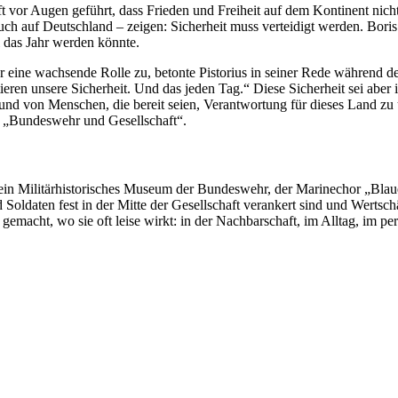
 vor Augen geführt, dass Frieden und Freiheit auf dem Kontinent nicht
ch auf Deutschland – zeigen: Sicherheit muss verteidigt werden. Boris P
il das Jahr werden könnte.
r eine wachsende Rolle zu, betonte Pistorius in seiner Rede während d
eren unsere Sicherheit. Und das jeden Tag.“ Diese Sicherheit sei aber
 und von Menschen, die bereit seien, Verantwortung für dieses Land z
s „Bundeswehr und Gesellschaft“.
verein Militärhistorisches Museum der Bundeswehr, der Marinechor „Bla
d Soldaten fest in der Mitte der Gesellschaft verankert sind und Wert
 gemacht, wo sie oft leise wirkt: in der Nachbarschaft, im Alltag, im 