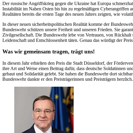
Der russische Angriffskrieg gegen die Ukraine hat Europa schmerzhaft
Instabilität im Nahen Osten bis hin zu regelmäßigen Cyberangriffen au
Realitäten bereits die ersten Tage des neuen Jahres zeigten, wie volat
In dieser neuen sicherheitspolitischen Realität komme der Bundesweh
Bundeswehr schützen unsere Freiheit und unseren Frieden. Sie garanti
Zivilgesellschaft. Die Bundeswehr lebe von Vertrauen, von Rückhalt
Leidenschaft und Entschlossenheit täten. Genau das würdigt der Prei
Was wir gemeinsam tragen, trägt uns!
In diesem Jahr erhielten den Preis die Stadt Düsseldorf, der Förder
ihre Art und Weise einen Beitrag dafür, dass deutsche Soldatinnen un
gebaut und Solidarität gelebt. Sie haben die Bundeswehr dort sichtbar
Bundeswehr dankte er den Preisträgerinnen und Preisträgern herzlich.