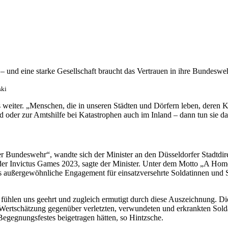
– und eine starke Gesellschaft braucht das Vertrauen in ihre Bundeswe
ski
weiter. „Menschen, die in unseren Städten und Dörfern leben, deren K
 oder zur Amtshilfe bei Katastrophen auch im Inland – dann tun sie das
er der Bundeswehr“, wandte sich der Minister an den Düsseldorfer Stadt
r Invictus Games 2023, sagte der Minister. Unter dem Motto „A Home 
 außergewöhnliche Engagement für einsatzversehrte Soldatinnen und So
 fühlen uns geehrt und zugleich ermutigt durch diese Auszeichnung. Di
 Wertschätzung gegenüber verletzten, verwundeten und erkrankten Solda
egegnungsfestes beigetragen hätten, so Hintzsche.