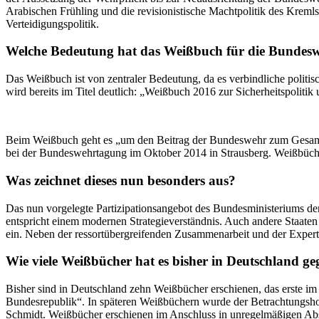
Arabischen Frühling und die revisionistische Machtpolitik des Kremls
Verteidigungspolitik.
Welche Bedeutung hat das Weißbuch für die Bundes
Das Weißbuch ist von zentraler Bedeutung, da es verbindliche polit
wird bereits im Titel deutlich: „Weißbuch 2016 zur Sicherheitspoliti
Beim Weißbuch geht es „um den Beitrag der Bundeswehr zum Gesamtko
bei der Bundeswehrtagung im Oktober 2014 in Strausberg. Weißbüche
Was zeichnet dieses nun besonders aus?
Das nun vorgelegte Partizipationsangebot des Bundesministeriums der
entspricht einem modernen Strategieverständnis. Auch andere Staaten
ein. Neben der ressortübergreifenden Zusammenarbeit und der Experte
Wie viele Weißbücher hat es bisher in Deutschland g
Bisher sind in Deutschland zehn Weißbücher erschienen, das erste im
Bundesrepublik“. In späteren Weißbüchern wurde der Betrachtungshori
Schmidt. Weißbücher erschienen im Anschluss in unregelmäßigen Abs