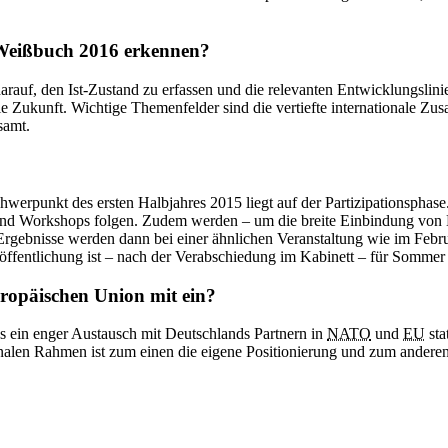
s Weißbuch 2016 erkennen?
arauf, den Ist-Zustand zu erfassen und die relevanten Entwicklungslini
 die Zukunft. Wichtige Themenfelder sind die vertiefte internationale 
samt.
hwerpunkt des ersten Halbjahres 2015 liegt auf der Partizipationsphas
nd Workshops folgen. Zudem werden – um die breite Einbindung von Ex
rgebnisse werden dann bei einer ähnlichen Veranstaltung wie im Febr
öffentlichung ist – nach der Verabschiedung im Kabinett – für Sommer
opäischen Union mit ein?
s ein enger Austausch mit Deutschlands Partnern in
NATO
und
EU
sta
nalen Rahmen ist zum einen die eigene Positionierung und zum anderen 