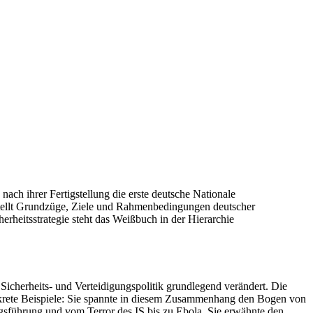
nach ihrer Fertigstellung die erste deutsche Nationale
s stellt Grundzüge, Ziele und Rahmenbedingungen deutscher
herheitsstrategie steht das Weißbuch in der Hierarchie
icherheits- und Verteidigungspolitik grundlegend verändert. Die
krete Beispiele: Sie spannte in diesem Zusammenhang den Bogen von
egsführung und vom Terror des
IS
bis zu Ebola. Sie erwähnte den