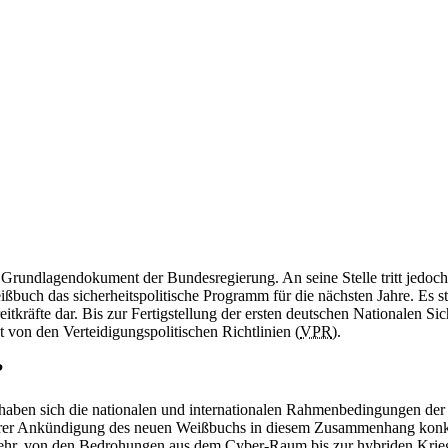
 Grundlagendokument der Bundesregierung. An seine Stelle tritt jedoch 
Weißbuch das sicherheitspolitische Programm für die nächsten Jahre. E
tkräfte dar. Bis zur Fertigstellung der ersten deutschen Nationalen Sic
t von den Verteidigungspolitischen Richtlinien (
VPR
).
?
haben sich die nationalen und internationalen Rahmenbedingungen der S
 ihrer Ankündigung des neuen Weißbuchs in diesem Zusammenhang kon
wehr, von den Bedrohungen aus dem Cyber-Raum bis zur hybriden Kri