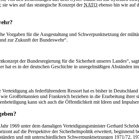
; sie wies auf das strategische Konzept der
NATO
ebenso hin wie auf 
wehr?
ische Vorgaben für die Ausgestaltung und Schwerpunktsetzung der mil
k und zur Zukunft der Bundeswehr“.
nzept der Bundesregierung für die Sicherheit unseres Landes“, sagte
r hat es in der deutschen Geschichte in unregelmäßigen Abständen i
 Verteidigung als federführendem Ressort hat es bisher in Deutschland
 wie Großbritannien und Frankreich beziehen in die Erarbeitung ihrer 
nbeteiligung kann sich auch die Öffentlichkeit mit Ideen und Impulsen
egeben?
 Jahr 1969 unter dem damaligen Verteidigungsminister Gerhard Schröder
zont auf die Perspektive der Sicherheitspolitik erweitert, beginnend
tänden und mit unterschiedlichen Schwerpunktsetzungen 1971/72, 197