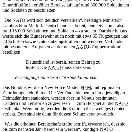
Eingreifkräfte in erhöhter Bereitschaft auf rund 300.000 Soldatinnen
und Soldaten zu beschließen.
„Die
NATO
wird sich deutlich verstärken“, bestätigte Ministerin
Lambrecht in Madrid. Deutschland sei bereit, eine Division – also
rund 15.000 Soldatinnen und Soldaten – zu stellen. Darüber hinaus
werde sich die Bundeswehr auch noch mit etwa 65 Flugzeugen und
20 Schiffen sowie Unterstützungskräften und weiteren Verbänden
mit besonderen Aufgaben an der neuen
NATO
-Truppenstruktur
beteiligen.
Deutschland ist bereit, seinen Beitrag zu
leisten. Die
NATO
muss stark sein.
Verteidigungsministerin Christine Lambrecht
Das Bündnis wird ein New
Force
Model,
NFM
, mit regionalen
Zuordnungen einführen. Die Verbände bleiben in ihren jeweiligen
Heimatländern stationiert, werden aber im Voraus bestimmten
Ländern und Territorien zugewiesen – zum Beispiel an der
NATO
-
Ostflanke. Wenn nötig, werden die Kräfte in ihr jeweiliges Gebiet
verlegt. Dort sind sie dann für dessen Schutz verantwortlich.
„Was die erhöhten Bereitschaftskräfte betrifft, erwarte ich, dass sie
bis zum nächsten Jahr bereit sein werden“, kündigte
NATO
-