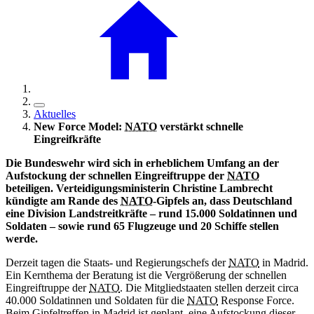
Aktuelles
New
Force
Model:
NATO
verstärkt schnelle
Eingreifkräfte
Die Bundeswehr wird sich in erheblichem Umfang an der
Aufstockung der schnellen Eingreiftruppe der
NATO
beteiligen. Verteidigungsministerin Christine Lambrecht
kündigte am Rande des
NATO
-Gipfels an, dass Deutschland
eine Division Landstreitkräfte – rund 15.000 Soldatinnen und
Soldaten – sowie rund 65 Flugzeuge und 20 Schiffe stellen
werde.
Derzeit tagen die Staats- und Regierungschefs der
NATO
in Madrid.
Ein Kernthema der Beratung ist die Vergrößerung der schnellen
Eingreiftruppe der
NATO
. Die Mitgliedstaaten stellen derzeit circa
40.000 Soldatinnen und Soldaten für die
NATO
Response
Force.
Beim Gipfeltreffen in Madrid ist geplant, eine Aufstockung dieser