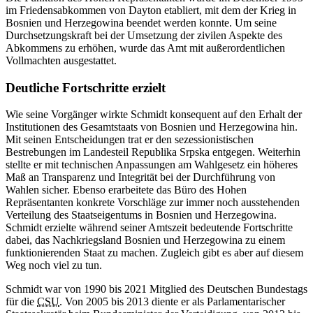
im Friedensabkommen von Dayton etabliert, mit dem der Krieg in
Bosnien und Herzegowina beendet werden konnte. Um seine
Durchsetzungskraft bei der Umsetzung der zivilen Aspekte des
Abkommens zu erhöhen, wurde das Amt mit außerordentlichen
Vollmachten ausgestattet.
Deutliche Fortschritte erzielt
Wie seine Vorgänger wirkte Schmidt konsequent auf den Erhalt der
Institutionen des Gesamtstaats von Bosnien und Herzegowina hin.
Mit seinen Entscheidungen trat er den sezessionistischen
Bestrebungen im Landesteil Republika Srpska entgegen. Weiterhin
stellte er mit technischen Anpassungen am Wahlgesetz ein höheres
Maß an Transparenz und Integrität bei der Durchführung von
Wahlen sicher. Ebenso erarbeitete das Büro des Hohen
Repräsentanten konkrete Vorschläge zur immer noch ausstehenden
Verteilung des Staatseigentums in Bosnien und Herzegowina.
Schmidt erzielte während seiner Amtszeit bedeutende Fortschritte
dabei, das Nachkriegsland Bosnien und Herzegowina zu einem
funktionierenden Staat zu machen. Zugleich gibt es aber auf diesem
Weg noch viel zu tun.
Schmidt war von 1990 bis 2021 Mitglied des Deutschen Bundestags
für die
CSU
. Von 2005 bis 2013 diente er als Parlamentarischer