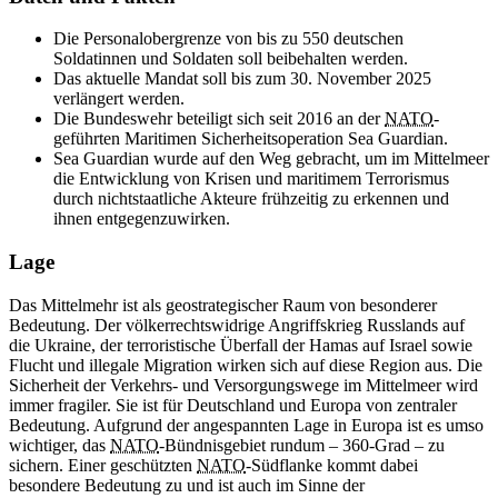
Die Personalobergrenze von bis zu 550 deutschen
Soldatinnen und Soldaten soll beibehalten werden.
Das aktuelle Mandat soll bis zum 30. November 2025
verlängert werden.
Die Bundeswehr beteiligt sich seit 2016 an der
NATO
-
geführten Maritimen Sicherheitsoperation Sea Guardian.
Sea Guardian wurde auf den Weg gebracht, um im Mittelmeer
die Entwicklung von Krisen und maritimem Terrorismus
durch nichtstaatliche Akteure frühzeitig zu erkennen und
ihnen entgegenzuwirken.
Lage
Das Mittelmehr ist als geostrategischer Raum von besonderer
Bedeutung. Der völkerrechtswidrige Angriffskrieg Russlands auf
die Ukraine, der terroristische Überfall der Hamas auf Israel sowie
Flucht und illegale Migration wirken sich auf diese Region aus. Die
Sicherheit der Verkehrs- und Versorgungswege im Mittelmeer wird
immer fragiler. Sie ist für Deutschland und Europa von zentraler
Bedeutung. Aufgrund der angespannten Lage in Europa ist es umso
wichtiger, das
NATO
-Bündnisgebiet rundum – 360-Grad – zu
sichern. Einer geschützten
NATO
-Südflanke kommt dabei
besondere Bedeutung zu und ist auch im Sinne der