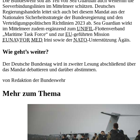
Die Bundeswehr soll als Teil von Sea Guardian auch weiterhin die
Seeverbindungslinien im Mittelmeer schützen. Deutsches
Regierungshandeln leitet sich auch bei diesem Mandat aus der
Nationalen Sicherheitsstrategie der Bundesregierung und den
Verteidigungspolitischen Richtlinien 2023 ab. Sea Guardian wirkt
im Mittelmeer zudem ergänzend zum
UNIFIL
-Flottenverband
„Maritime Task Force“ und zur
EU
-geführten Mission
EUNAVFOR
MED
Irini sowie der
NATO
-Unterstützung Ägäis.
Wie geht’s weiter?
Der Deutsche Bundestag wird in zweiter Lesung abschließend über
das Mandat debattieren und darüber abstimmen.
von Redaktion der Bundeswehr
Mehr zum Thema