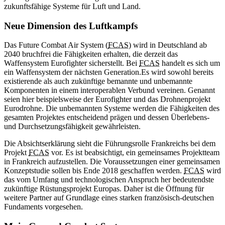
zukunftsfähige Systeme für Luft und Land.
Neue Dimension des Luftkampfs
Das Future Combat Air System (
FCAS
) wird in Deutschland ab
2040 bruchfrei die Fähigkeiten erhalten, die derzeit das
Waffensystem Eurofighter sicherstellt. Bei
FCAS
handelt es sich um
ein Waffensystem der nächsten Generation.Es wird sowohl bereits
existierende als auch zukünftige bemannte und unbemannte
Komponenten in einem interoperablen Verbund vereinen. Genannt
seien hier beispielsweise der Eurofighter und das Drohnenprojekt
Eurodrohne. Die unbemannten Systeme werden die Fähigkeiten des
gesamten Projektes entscheidend prägen und dessen Überlebens-
und Durchsetzungsfähigkeit gewährleisten.
Die Absichtserklärung sieht die Führungsrolle Frankreichs bei dem
Projekt
FCAS
vor. Es ist beabsichtigt, ein gemeinsames Projektteam
in Frankreich aufzustellen. Die Voraussetzungen einer gemeinsamen
Konzeptstudie sollen bis Ende 2018 geschaffen werden.
FCAS
wird
das vom Umfang und technologischen Anspruch her bedeutendste
zukünftige Rüstungsprojekt Europas. Daher ist die Öffnung für
weitere Partner auf Grundlage eines starken französisch-deutschen
Fundaments vorgesehen.