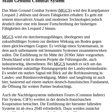
Main Ground Combat System
Das Main Ground Combat System (
MGCS
) wird den Kampfpanzer
Leopard 2 ablösen und dessen Fähigkeiten erhalten. Es geht mit
seinem innovativen Ansatz und modernen Technologien jedoch
deutlich über eine rein lineare Fortschreibung der bisherigen
Fähigkeiten des Leopard 2 hinaus.
MGCS
wird ein durchsetzungsfähiges, überlegenes und
zukunftsfähiges System zur direkten Wirkung am Boden gegen
einen gleichwertigen Gegner. Es verfolgt einen Systemansatz, in
dem auch unbemannte mit bemannten Systemen zusammenwirken
sollen. Die Einführung ist für Mitte der 2030er Jahre vorgesehen.
Deutschland wird in diesem Projekt die Führungsrolle, auch
industrieseitig, übernehmen. Bei
MGCS
handelt es sich um das
bedeutendste zukünftige Rüstungsprojekt der Landsystemindustrie.
Es sendet ein starkes Signal mit Blick auf die Refokussierung in
Landes- und Bündnisverteidigung. Mittel- und langfristig ist auch
hier, basierend auf einem starken deutsch-französischen Fundament,
die Öffnung für weitere Partner beabsichtigt.
Auch die Nachfolgesysteme indirekten Feuers (Common Indirect
Fire System, CIFS) werden in der deutsch-französischen
Kooperation betrachtet. Die Einführung der hierunter fallenden
Systeme ist ab etwa 2040 erforderlich. Dazu werden zunächst