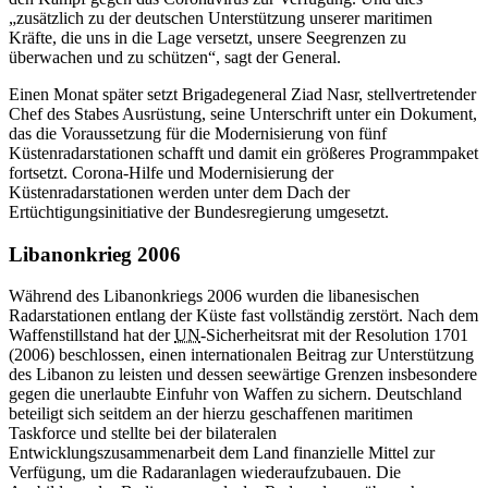
„zusätzlich zu der deutschen Unterstützung unserer maritimen
Kräfte, die uns in die Lage versetzt, unsere Seegrenzen zu
überwachen und zu schützen“, sagt der General.
Einen Monat später setzt Brigadegeneral Ziad Nasr, stellvertretender
Chef des Stabes Ausrüstung, seine Unterschrift unter ein Dokument,
das die Voraussetzung für die Modernisierung von fünf
Küstenradarstationen schafft und damit ein größeres Programmpaket
fortsetzt. Corona-Hilfe und Modernisierung der
Küstenradarstationen werden unter dem Dach der
Ertüchtigungsinitiative der Bundesregierung umgesetzt.
Libanonkrieg 2006
Während des Libanonkriegs 2006 wurden die libanesischen
Radarstationen entlang der Küste fast vollständig zerstört. Nach dem
Waffenstillstand hat der
UN
-Sicherheitsrat mit der Resolution 1701
(2006) beschlossen, einen internationalen Beitrag zur Unterstützung
des Libanon zu leisten und dessen seewärtige Grenzen insbesondere
gegen die unerlaubte Einfuhr von Waffen zu sichern. Deutschland
beteiligt sich seitdem an der hierzu geschaffenen maritimen
Taskforce
und stellte bei der bilateralen
Entwicklungszusammenarbeit dem Land finanzielle Mittel zur
Verfügung, um die Radaranlagen wiederaufzubauen. Die