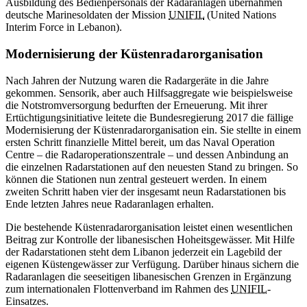
Ausbildung des Bedienpersonals der Radaranlagen übernahmen
deutsche Marinesoldaten der Mission
UNIFIL
(
United Nations
Interim Force in Lebanon).
Modernisierung der Küstenradarorganisation
Nach Jahren der Nutzung waren die Radargeräte in die Jahre
gekommen. Sensorik, aber auch Hilfsaggregate wie beispielsweise
die Notstromversorgung bedurften der Erneuerung. Mit ihrer
Ertüchtigungsinitiative leitete die Bundesregierung 2017 die fällige
Modernisierung der Küstenradarorganisation ein. Sie stellte in einem
ersten Schritt finanzielle Mittel bereit, um das
Naval Operation
Centre
– die Radaroperationszentrale – und dessen Anbindung an
die einzelnen Radarstationen auf den neuesten Stand zu bringen. So
können die Stationen nun zentral gesteuert werden. In einem
zweiten Schritt haben vier der insgesamt neun Radarstationen bis
Ende letzten Jahres neue Radaranlagen erhalten.
Die bestehende Küstenradarorganisation leistet einen wesentlichen
Beitrag zur Kontrolle der libanesischen Hoheitsgewässer. Mit Hilfe
der Radarstationen steht dem Libanon jederzeit ein Lagebild der
eigenen Küstengewässer zur Verfügung. Darüber hinaus sichern die
Radaranlagen die seeseitigen libanesischen Grenzen in Ergänzung
zum internationalen Flottenverband im Rahmen des
UNIFIL
-
Einsatzes.