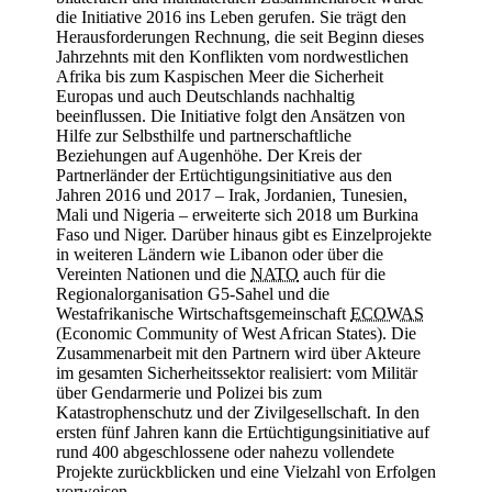
die Initiative 2016 ins Leben gerufen. Sie trägt den
Herausforderungen Rechnung, die seit Beginn dieses
Jahrzehnts mit den Konflikten vom nordwestlichen
Afrika bis zum Kaspischen Meer die Sicherheit
Europas und auch Deutschlands nachhaltig
beeinflussen. Die Initiative folgt den Ansätzen von
Hilfe zur Selbsthilfe und partnerschaftliche
Beziehungen auf Augenhöhe. Der Kreis der
Partnerländer der Ertüchtigungsinitiative aus den
Jahren 2016 und 2017 – Irak, Jordanien, Tunesien,
Mali und Nigeria – erweiterte sich 2018 um Burkina
Faso und Niger. Darüber hinaus gibt es Einzelprojekte
in weiteren Ländern wie Libanon oder über die
Vereinten Nationen und die
NATO
auch für die
Regionalorganisation G5-Sahel und die
Westafrikanische Wirtschaftsgemeinschaft
ECOWAS
(Economic Community of West African States). Die
Zusammenarbeit mit den Partnern wird über Akteure
im gesamten Sicherheitssektor realisiert: vom Militär
über Gendarmerie und Polizei bis zum
Katastrophenschutz und der Zivilgesellschaft. In den
ersten fünf Jahren kann die Ertüchtigungsinitiative auf
rund 400 abgeschlossene oder nahezu vollendete
Projekte zurückblicken und eine Vielzahl von Erfolgen
vorweisen.