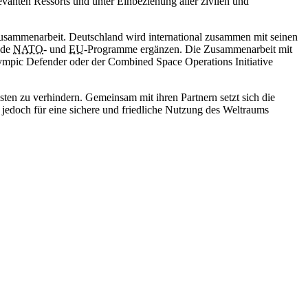
evanten Ressorts und unter Einbeziehung aller zivilen und
Zusammenarbeit. Deutschland wird international zusammen mit seinen
nde
NATO
- und
EU
-Programme ergänzen. Die Zusammenarbeit mit
ympic Defender oder der Combined Space Operations Initiative
üsten zu verhindern. Gemeinsam mit ihren Partnern setzt sich die
 jedoch für eine sichere und friedliche Nutzung des Weltraums