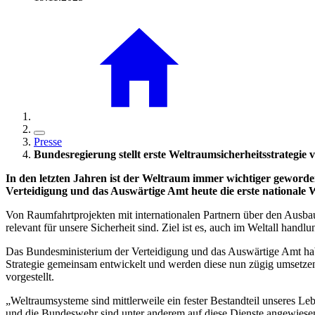
Presse
Bundesregierung stellt erste Weltraumsicherheitsstrategie 
In den letzten Jahren ist der Weltraum immer wichtiger geworden
Verteidigung und das Auswärtige Amt heute die erste nationale W
Von Raumfahrtprojekten mit internationalen Partnern über den Ausbau 
relevant für unsere Sicherheit sind. Ziel ist es, auch im Weltall han
Das Bundesministerium der Verteidigung und das Auswärtige Amt hab
Strategie gemeinsam entwickelt und werden diese nun zügig umsetze
vorgestellt.
„Weltraumsysteme sind mittlerweile ein fester Bestandteil unseres 
und die Bundeswehr sind unter anderem auf diese Dienste angewiesen.