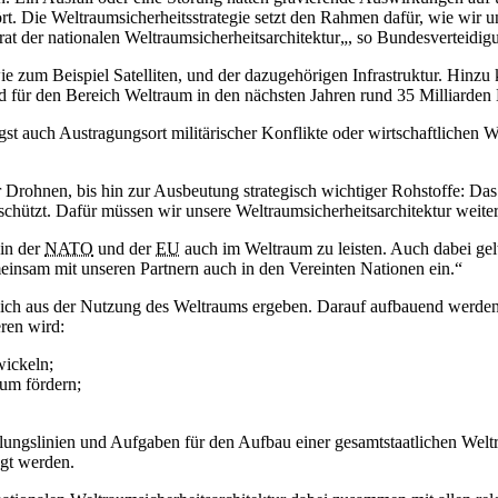
rt. Die Weltraumsicherheitsstrategie setzt den Rahmen dafür, wie wir u
at der nationalen Weltraumsicherheitsarchitektur„, so Bundesverteidigu
ie zum Beispiel Satelliten, und der dazugehörigen Infrastruktur. Hinz
 für den Bereich Weltraum in den nächsten Jahren rund 35 Milliarden E
auch Austragungsort militärischer Konflikte oder wirtschaftlichen Wett
rohnen, bis hin zur Ausbeutung strategisch wichtiger Rohstoffe: Das
 schützt. Dafür müssen wir unsere Weltraumsicherheitsarchitektur weit
 in der
NATO
und der
EU
auch im Weltraum zu leisten. Auch dabei gelt
einsam mit unseren Partnern auch in den Vereinten Nationen ein.“
ch aus der Nutzung des Weltraums ergeben. Darauf aufbauend werden dre
eren wird:
ickeln;
um fördern;
ungslinien und Aufgaben für den Aufbau einer gesamtstaatlichen Weltr
egt werden.