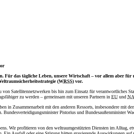
vor
. Für das tägliche Leben, unsere Wirtschaft – vor allem aber für 
eltraumsicherheitsstrategie (
WRSS
) vor.
von Satellitennetzwerken bis hin zum Einsatz für verantwortliches Staa
dlungsfähiger zu werden – gemeinsam mit unseren Partnern in
EU
und
NA
en in Zusammenarbeit mit den anderen Ressorts, insbesondere mit de
n. Bundesverteidigungsminister Pistorius und Bundesaußenminister W
Lebens. Wir profitieren von den weltraumgestützten Diensten im Allta
 Ein Ausfall oder eine Störung hätten gravierende Auswirkungen auf uns