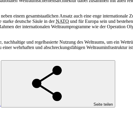
 nationalen Weltraumsicherheitsarchitektur dabei zusammen mit allen rel
t neben einem gesamtstaatlichen Ansatz auch eine enge internationale 
e starke deutsche Säule in der
NATO
und für Europa sein und bestehe
m Rahmen der internationalen Weltraumprogramme wie der Operation Ol
iche, nachhaltige und regelbasierte Nutzung des Weltraums, um ein Wettr
u einer wehrhaften und abschreckungsfähigen Weltrauminfrastruktur ist
Seite teilen