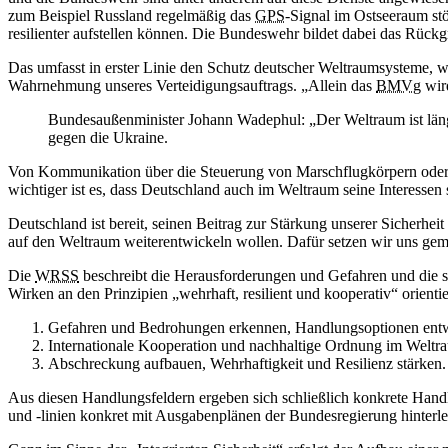
zum Beispiel Russland regelmäßig das
GPS
-Signal im Ostseeraum stö
resilienter aufstellen können. Die Bundeswehr bildet dabei das Rückgr
Das umfasst in erster Linie den Schutz deutscher Weltraumsysteme, w
Wahrnehmung unseres Verteidigungsauftrags. „Allein das
BMVg
wird
Bundesaußenminister Johann Wadephul: „Der Weltraum ist längst 
gegen die Ukraine.
Von Kommunikation über die Steuerung von Marschflugkörpern oder D
wichtiger ist es, dass Deutschland auch im Weltraum seine Interessen
Deutschland ist bereit, seinen Beitrag zur Stärkung unserer Sicherheit
auf den Weltraum weiterentwickeln wollen. Dafür setzen wir uns gem
Die
WRSS
beschreibt die Herausforderungen und Gefahren und die si
Wirken an den Prinzipien „wehrhaft, resilient und kooperativ“ orienti
Gefahren und Bedrohungen erkennen, Handlungsoptionen entw
Internationale Kooperation und nachhaltige Ordnung im Weltra
Abschreckung aufbauen, Wehrhaftigkeit und Resilienz stärken.
Aus diesen Handlungsfeldern ergeben sich schließlich konkrete Handl
und -linien konkret mit Ausgabenplänen der Bundesregierung hinterl