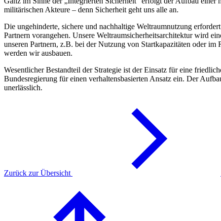
Ganz im Sinne der „Integrierten Sicherheit“ erfolgt der Aufbau einer
militärischen Akteure – denn Sicherheit geht uns alle an.
Die ungehinderte, sichere und nachhaltige Weltraumnutzung erforder
Partnern vorangehen. Unsere Weltraumsicherheitsarchitektur wird ein
unseren Partnern, z.B. bei der Nutzung von Startkapazitäten oder i
werden wir ausbauen.
Wesentlicher Bestandteil der Strategie ist der Einsatz für eine friedl
Bundesregierung für einen verhaltensbasierten Ansatz ein. Der Aufba
unerlässlich.
Zurück zur Übersicht